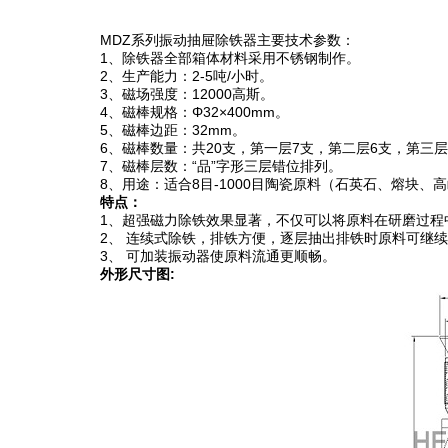
MDZ系列振动抽屉除铁器主要技术参数：
1、除铁器全部箱体材料采用不锈钢制作。
2、生产能力：2-5吨/小时。
3、磁场强度：12000高斯。
4、磁棒规格：Φ32×400mm。
5、磁棒边距：32mm。
6、磁棒数量：共20支，第一层7支，第二层6支，第三层
7、磁棒层数：“品”字形三层错位排列。
8、用途：适合8目-1000目陶瓷原料（石英石、熔块
特点：
1、超强磁力除铁效果显著，不仅可以将原料在研磨过程
2、 连续式除铁，排铁方便，逐层抽出排铁时原料可继
3、 可加装振动器使原料流通更顺畅。
外形尺寸图: