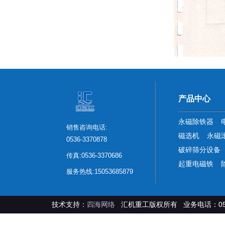
产品中心
永磁除铁器
销售咨询电话:
磁选机
永磁
0536-3370878
破碎筛分设备
传真:0536-3370686
起重电磁铁
服务热线:15053685879
技术支持：
四海网络
汇机重工版权所有 业务电话：0536-