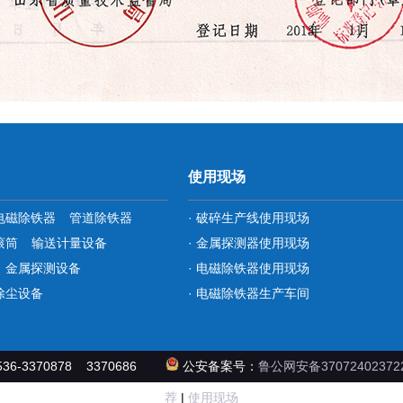
使用现场
电磁除铁器
管道除铁器
· 破碎生产线使用现场
滚筒
输送计量设备
· 金属探测器使用现场
金属探测设备
· 电磁除铁器使用现场
除尘设备
· 电磁除铁器生产车间
3370878 3370686
公安备案号：
鲁公网安备37072402372
荐
|
使用现场